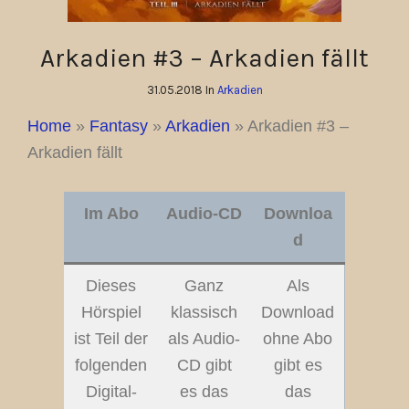
Arkadien #3 – Arkadien fällt
31.05.2018 In
Arkadien
Home
»
Fantasy
»
Arkadien
»
Arkadien #3 –
Arkadien fällt
Im Abo
Audio-CD
Downloa
d
Dieses
Ganz
Als
Hörspiel
klassisch
Download
ist Teil der
als Audio-
ohne Abo
folgenden
CD gibt
gibt es
Digital-
es das
das