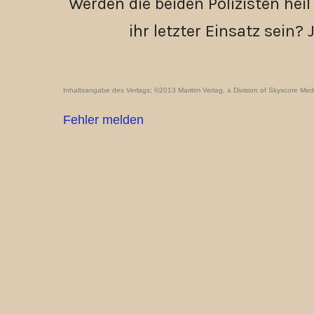
Werden die beiden Polizisten he
ihr letzter Einsatz sein
Inhaltsangabe des Verlags; ©2013 Maritim Verlag, a Division of Skyscore Me
Fehler melden