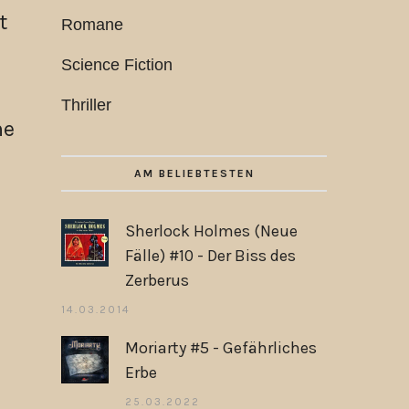
t
Romane
Science Fiction
Thriller
he
AM BELIEBTESTEN
Sherlock Holmes (Neue
Fälle) #10 - Der Biss des
Zerberus
14.03.2014
Moriarty #5 - Gefährliches
Erbe
25.03.2022