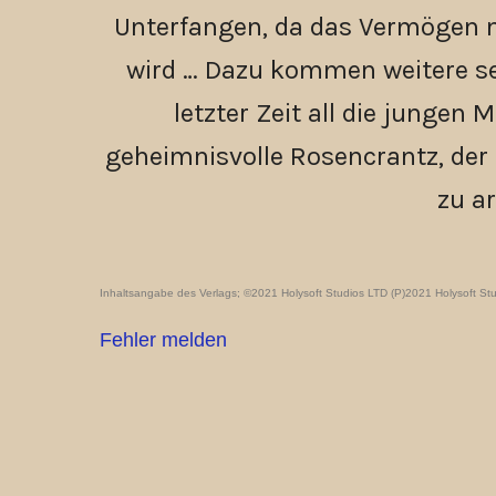
Unterfangen, da das Vermögen 
wird … Dazu kommen weitere s
letzter Zeit all die jungen
geheimnisvolle Rosencrantz, der 
zu a
Inhaltsangabe des Verlags; ©2021 Holysoft Studios LTD (P)2021 Holysoft St
Fehler melden