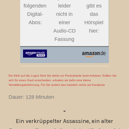
folgenden
leider
gibt es
Digital-
nicht in
das
Abos:
einer
Hörspiel
Audio-CD
hier:
Fassung
Ein Klick auf die Logos führt Sie direkt zur Produktseite beim Anbieter. Sollten Sie
sich für einen Kauf entscheiden, erhalten wir dafür eine kleine
Vermittlungsbelohnung. Für Sie ändert das natürlich nichts am Kaufpreis
Dauer: 128 Minuten
Ein verkrüppelter Assassine, ein alter