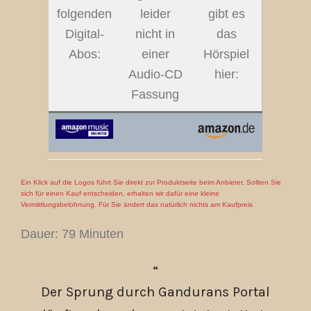
folgenden
leider
gibt es
Digital-
nicht in
das
Abos:
einer
Hörspiel
Audio-CD
hier:
Fassung
Ein Klick auf die Logos führt Sie direkt zur Produktseite beim Anbieter. Sollten Sie
sich für einen Kauf entscheiden, erhalten wir dafür eine kleine
Vermittlungsbelohnung. Für Sie ändert das natürlich nichts am Kaufpreis
Dauer: 79 Minuten
Der Sprung durch Gandurans Portal