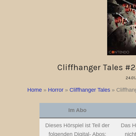
Cliffhanger Tales #24
24.01
Home
»
Horror
»
Cliffhanger Tales
»
Cliffhan
Im Abo
Dieses Hörspiel ist Teil der
Das Hö
folgenden Digital- Abos:
nich