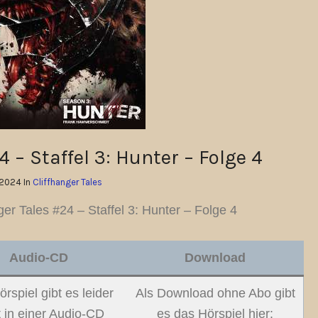
 – Staffel 3: Hunter – Folge 4
.2024 In
Cliffhanger Tales
ger Tales #24 – Staffel 3: Hunter – Folge 4
Audio-CD
Download
rspiel gibt es leider
Als Download ohne Abo gibt
t in einer Audio-CD
es das Hörspiel hier: