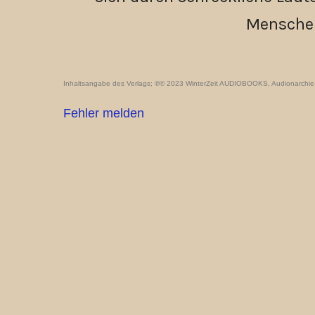
Menschen
Inhaltsangabe des Verlags; ℗© 2023 WinterZeit AUDIOBOOKS, Audionarchie, S
Fehler melden