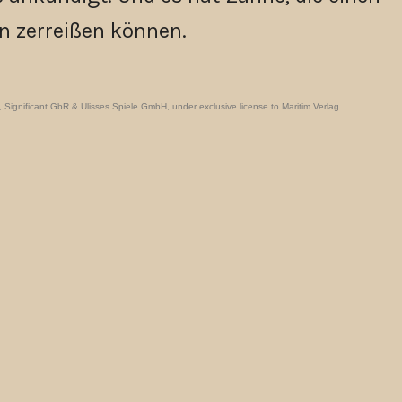
 zerreißen können.
ignificant GbR & Ulisses Spiele GmbH, under exclusive license to Maritim Verlag