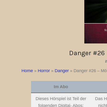
Danger #26 
2
Home
»
Horror
»
Danger
»
Danger #26 – Mö
Im Abo
Dieses Hörspiel ist Teil der
Das Hö
folgenden Digital- Abos:
nich