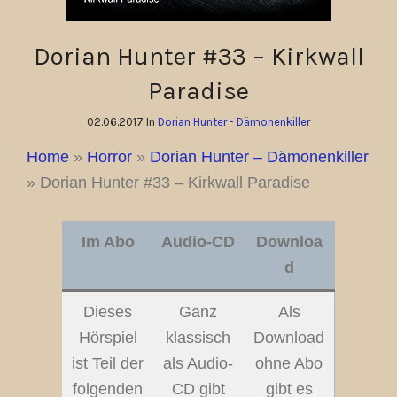
Dorian Hunter #33 – Kirkwall
Paradise
02.06.2017 In
Dorian Hunter - Dämonenkiller
Home
»
Horror
»
Dorian Hunter – Dämonenkiller
»
Dorian Hunter #33 – Kirkwall Paradise
Im Abo
Audio-CD
Downloa
d
Dieses
Ganz
Als
Hörspiel
klassisch
Download
ist Teil der
als Audio-
ohne Abo
folgenden
CD gibt
gibt es