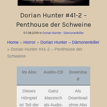
Dorian Hunter #41-2 –
Penthouse der Schweine
07.06.2019 In
Dorian Hunter - Dämonenkiller
Home
»
Horror
»
Dorian Hunter – Dämonenkiller
»
Dorian Hunter #41-2 – Penthouse der
Schweine
Im Abo
Audio-CD
Downloa
d
Dieses
Ganz
Als
Hörspiel
klassisch
Download
ist Teil der
als Audio-
ohne Abo