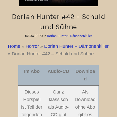
Dorian Hunter #42 – Schuld
und Sühne
03.04.2020 In
Dorian Hunter - Dämonenkiller
Home
»
Horror
»
Dorian Hunter – Dämonenkiller
»
Dorian Hunter #42 – Schuld und Sühne
Im Abo
Audio-CD
Downloa
d
Dieses
Ganz
Als
Hörspiel
klassisch
Download
ist Teil der
als Audio-
ohne Abo
folgenden
CD gibt
gibt es