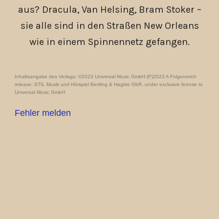
aus? Dracula, Van Helsing, Bram Stoker –
sie alle sind in den Straßen New Orleans
wie in einem Spinnennetz gefangen.
Inhaltsangabe des Verlags; ©2023 Universal Music GmbH (P)2023 A Folgenreich
release; STIL Musik und Hörspiel Bertling & Hagitte GbR, under exclusive license to
Universal Music GmbH
Fehler melden