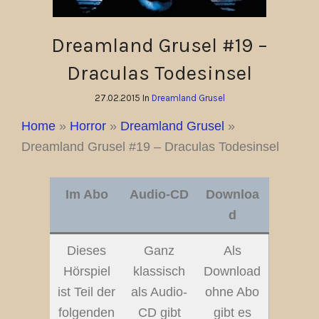
Dreamland Grusel #19 –
Draculas Todesinsel
27.02.2015 In
Dreamland Grusel
Home
»
Horror
»
Dreamland Grusel
»
Dreamland Grusel #19 – Draculas Todesinsel
Im Abo
Audio-CD
Downloa
d
Dieses
Ganz
Als
Hörspiel
klassisch
Download
ist Teil der
als Audio-
ohne Abo
folgenden
CD gibt
gibt es