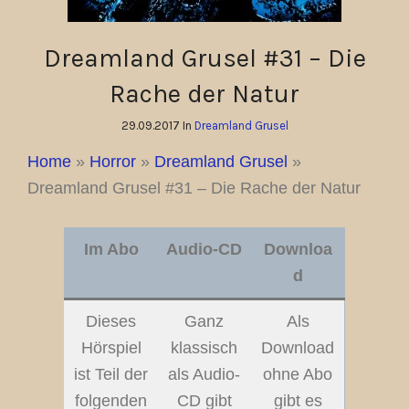
Dreamland Grusel #31 – Die
Rache der Natur
29.09.2017 In
Dreamland Grusel
Home
»
Horror
»
Dreamland Grusel
»
Dreamland Grusel #31 – Die Rache der Natur
Im Abo
Audio-CD
Downloa
d
Dieses
Ganz
Als
Hörspiel
klassisch
Download
ist Teil der
als Audio-
ohne Abo
folgenden
CD gibt
gibt es