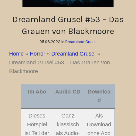
Dreamland Grusel #53 – Das
Grauen von Blackmoore
05.08.2022 In
Dreamland Grusel
Home
»
Horror
»
Dreamland Grusel
»
Dreamland Grusel #53 – Das Grauen von
Blackmoore
Im Abo
Audio-CD
Downloa
d
Dieses
Ganz
Als
Hörspiel
klassisch
Download
ist Teil der
als Audio-
ohne Abo