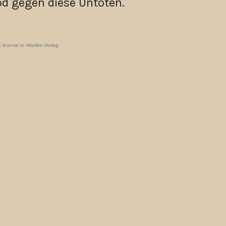
d gegen diese Untoten.
license to Maritim Verlag