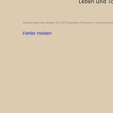
Leben und To
Inhaltsangabe des Verlags; ℗© 2023 Dreamland Productions, under exclusive 
Fehler melden