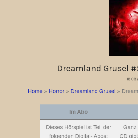
Dreamland Grusel #
18.08
Home
»
Horror
»
Dreamland Grusel
»
Dreaml
Im Abo
Dieses Hörspiel ist Teil der
Ganz 
folgenden Digital- Abos:
CD gibt