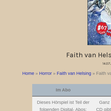
Faith van Hel
14.07
Home
»
Horror
»
Faith van Helsing
»
Faith v
Im Abo
Dieses Hörspiel ist Teil der
Ganz 
folgenden Digital- Abos:
CD gibt