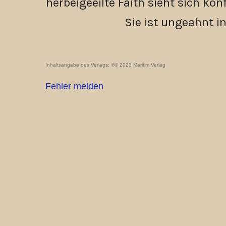
herbeigeeilte Faith sieht sich kon
Sie ist ungeahnt in
Inhaltsangabe des Verlags; ℗© 2023 Maritim Verlag
Fehler melden