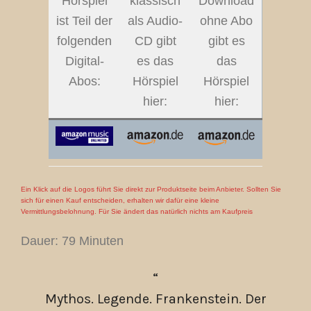
Hörspiel
klassisch
Download
ist Teil der
als Audio-
ohne Abo
folgenden
CD gibt
gibt es
Digital-
es das
das
Abos:
Hörspiel
Hörspiel
hier:
hier:
Ein Klick auf die Logos führt Sie direkt zur Produktseite beim Anbieter. Sollten Sie
sich für einen Kauf entscheiden, erhalten wir dafür eine kleine
Vermittlungsbelohnung. Für Sie ändert das natürlich nichts am Kaufpreis
Dauer: 79 Minuten
Mythos. Legende. Frankenstein. Der