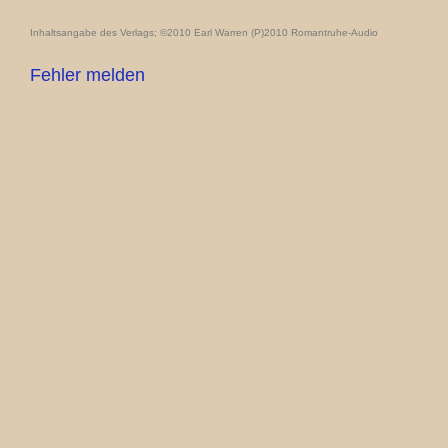
Inhaltsangabe des Verlags; ©2010 Earl Warren (P)2010 Romantruhe-Audio
Fehler melden