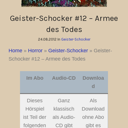
Geister-Schocker #12 – Armee
des Todes
24.08.2012 In
Geister-Schocker
Home
»
Horror
»
Geister-Schocker
»
Geister-
Schocker #12 – Armee des Todes
Im Abo
Audio-CD
Downloa
d
Dieses
Ganz
Als
Hörspiel
klassisch
Download
ist Teil der
als Audio-
ohne Abo
folgenden
CD gibt
gibt es