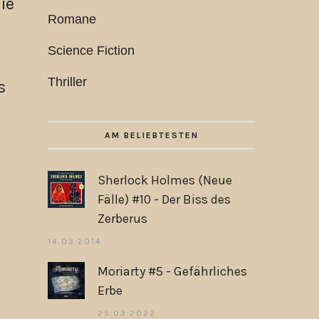
ie
Romane
Science Fiction
Thriller
s
AM BELIEBTESTEN
Sherlock Holmes (Neue
Fälle) #10 - Der Biss des
Zerberus
14.03.2014
Moriarty #5 - Gefährliches
Erbe
25.03.2022