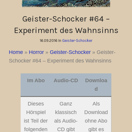
Geister-Schocker #64 –
Experiment des Wahnsinns
16.09.2016 In
Geister-Schocker
Home
»
Horror
»
Geister-Schocker
»
Geister-
Schocker #64 – Experiment des Wahnsinns
Im Abo
Audio-CD
Downloa
d
Dieses
Ganz
Als
Hörspiel
klassisch
Download
ist Teil der
als Audio-
ohne Abo
folgenden
CD gibt
gibt es