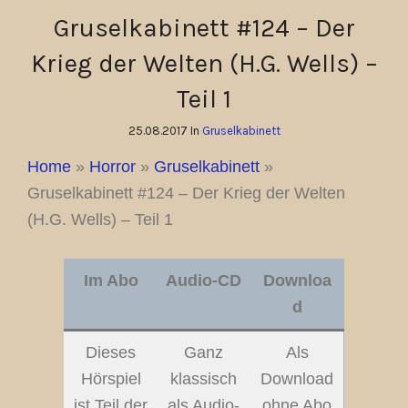
Gruselkabinett #124 – Der
Krieg der Welten (H.G. Wells) –
Teil 1
25.08.2017 In
Gruselkabinett
Home
»
Horror
»
Gruselkabinett
»
Gruselkabinett #124 – Der Krieg der Welten
(H.G. Wells) – Teil 1
Im Abo
Audio-CD
Downloa
d
Dieses
Ganz
Als
Hörspiel
klassisch
Download
ist Teil der
als Audio-
ohne Abo