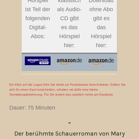
Hörspiel
klassisch
Download
ist Teil der
als Audio-
ohne Abo
folgenden
CD gibt
gibt es
Digital-
es das
das
Abos:
Hörspiel
Hörspiel
hier:
hier:
Ein Klick auf die Logos führt Sie direkt zur Produktseite beim Anbieter. Sollten Sie
sich für einen Kauf entscheiden, erhalten wir dafür eine kleine
Vermittlungsbelohnung. Für Sie ändert das natürlich nichts am Kaufpreis
Dauer: 75 Minuten
Der berühmte Schauerroman von Mary