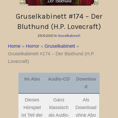
Gruselkabinett #174 – Der
Bluthund (H.P. Lovecraft)
29.10.2021 In
Gruselkabinett
Home
»
Horror
»
Gruselkabinett
»
Gruselkabinett #174 – Der Bluthund (H.P.
Lovecraft)
Im Abo
Audio-CD
Downloa
d
Dieses
Ganz
Als
Hörspiel
klassisch
Download
ist Teil der
als Audio-
ohne Abo