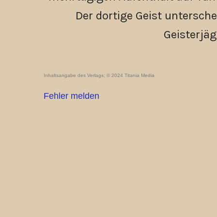
Der dortige Geist untersche
Geisterjäg
Inhaltsangabe des Verlags; © 2024 Titania Media
Fehler melden