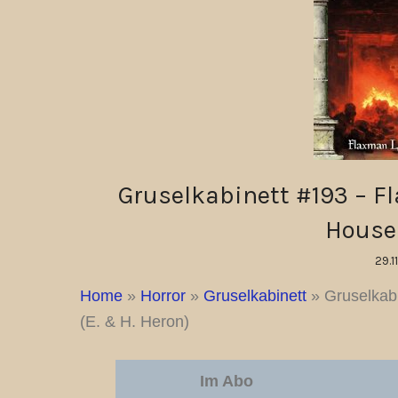
Gruselkabinett #193 – F
House 
29.1
Home
»
Horror
»
Gruselkabinett
»
Gruselkab
(E. & H. Heron)
Im Abo