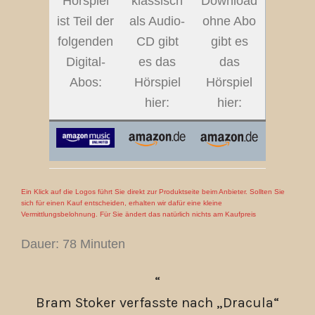
Hörspiel
klassisch
Download
ist Teil der
als Audio-
ohne Abo
folgenden
CD gibt
gibt es
Digital-
es das
das
Abos:
Hörspiel
Hörspiel
hier:
hier:
Ein Klick auf die Logos führt Sie direkt zur Produktseite beim Anbieter. Sollten Sie
sich für einen Kauf entscheiden, erhalten wir dafür eine kleine
Vermittlungsbelohnung. Für Sie ändert das natürlich nichts am Kaufpreis
Dauer: 78 Minuten
Bram Stoker verfasste nach „Dracula“