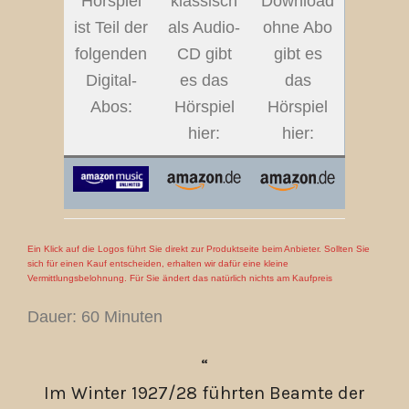
Hörspiel
klassisch
Download
ist Teil der
als Audio-
ohne Abo
folgenden
CD gibt
gibt es
Digital-
es das
das
Abos:
Hörspiel
Hörspiel
hier:
hier:
Ein Klick auf die Logos führt Sie direkt zur Produktseite beim Anbieter. Sollten Sie
sich für einen Kauf entscheiden, erhalten wir dafür eine kleine
Vermittlungsbelohnung. Für Sie ändert das natürlich nichts am Kaufpreis
Dauer: 60 Minuten
Im Winter 1927/28 führten Beamte der