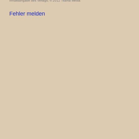
Inhaltsangabe des Verlags; © 2012 Titania Media
Fehler melden