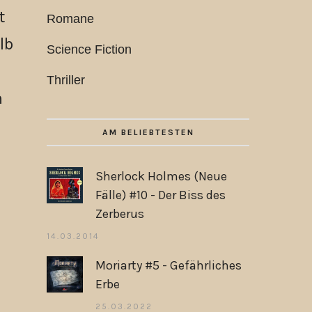
t
Romane
lb
Science Fiction
Thriller
h
AM BELIEBTESTEN
Sherlock Holmes (Neue
Fälle) #10 - Der Biss des
Zerberus
14.03.2014
Moriarty #5 - Gefährliches
Erbe
25.03.2022