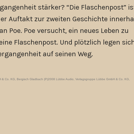
rgangenheit stärker? “Die Flaschenpost” is
 der Auftakt zur zweiten Geschichte innerha
an Poe. Poe versucht, ein neues Leben zu
eine Flaschenpost. Und plötzlich legen sic
ergangenheit auf seinen Weg.
H & Co. KG, Bergisch Gladbach (P)2008 Lübbe Audio, Verlagsgruppe Lübbe GmbH & Co. KG,