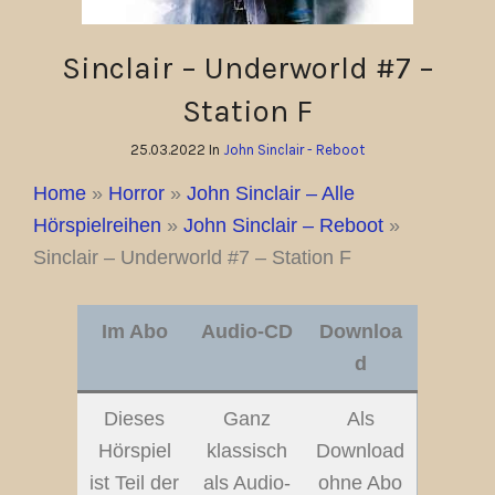
Sinclair – Underworld #7 –
Station F
25.03.2022 In
John Sinclair - Reboot
Home
»
Horror
»
John Sinclair – Alle
Hörspielreihen
»
John Sinclair – Reboot
»
Sinclair – Underworld #7 – Station F
Im Abo
Audio-CD
Downloa
d
Dieses
Ganz
Als
Hörspiel
klassisch
Download
ist Teil der
als Audio-
ohne Abo