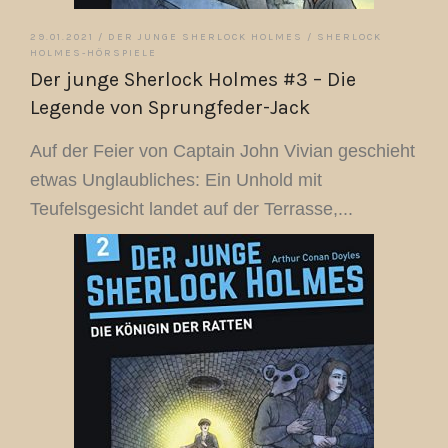
29.01.2021 /
DER JUNGE SHERLOCK HOLMES
/
SHERLOCK
HOLMES-HÖRSPIELE
Der junge Sherlock Holmes #3 – Die
Legende von Sprungfeder-Jack
Auf der Feier von Captain John Vivian geschieht
etwas Unglaubliches: Ein Unhold mit
Teufelsgesicht landet auf der Terrasse,...