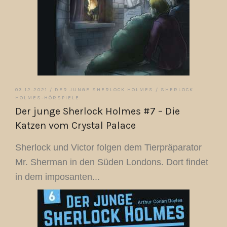
03.12.2021 /
DER JUNGE SHERLOCK HOLMES
/
SHERLOCK
HOLMES-HÖRSPIELE
Der junge Sherlock Holmes #7 – Die
Katzen vom Crystal Palace
Sherlock und Victor folgen dem Tierpräparator
Mr. Sherman in den Süden Londons. Dort findet
in dem imposanten...