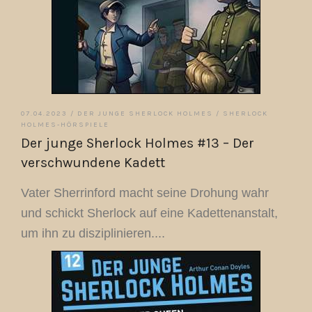
07.04.2023 /
DER JUNGE SHERLOCK HOLMES
/
SHERLOCK
HOLMES-HÖRSPIELE
Der junge Sherlock Holmes #13 – Der
verschwundene Kadett
Vater Sherrinford macht seine Drohung wahr
und schickt Sherlock auf eine Kadettenanstalt,
um ihn zu disziplinieren....