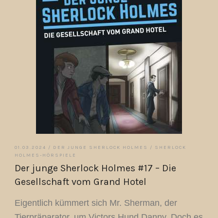
01.03.2024 /
DER JUNGE SHERLOCK HOLMES
/
SHERLOCK
HOLMES-HÖRSPIELE
Der junge Sherlock Holmes #17 – Die
Gesellschaft vom Grand Hotel
Eigentlich kümmert sich Mr. Sherman, der
Tierpräparator, um Victors Hund Danny. Doch es