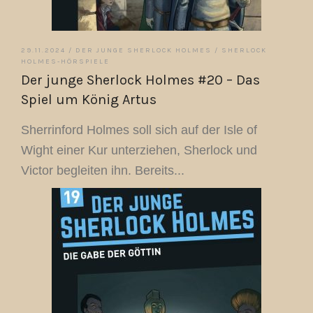
29.11.2024 /
DER JUNGE SHERLOCK HOLMES
/
SHERLOCK
HOLMES-HÖRSPIELE
Der junge Sherlock Holmes #20 – Das
Spiel um König Artus
Sherrinford Holmes soll sich auf der Isle of
Wight einer Kur unterziehen, Sherlock und
Victor begleiten ihn. Bereits...