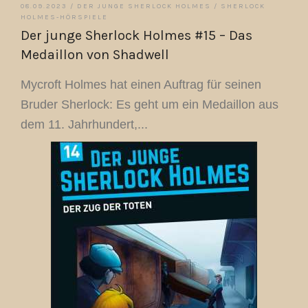
08.09.2023 /
DER JUNGE SHERLOCK HOLMES
/
SHERLOCK
HOLMES-HÖRSPIELE
Der junge Sherlock Holmes #15 – Das
Medaillon von Shadwell
Mycroft Holmes hat einen Auftrag für seinen
Bruder Sherlock: Es geht um ein Medaillon aus
dem 11. Jahrhundert,...