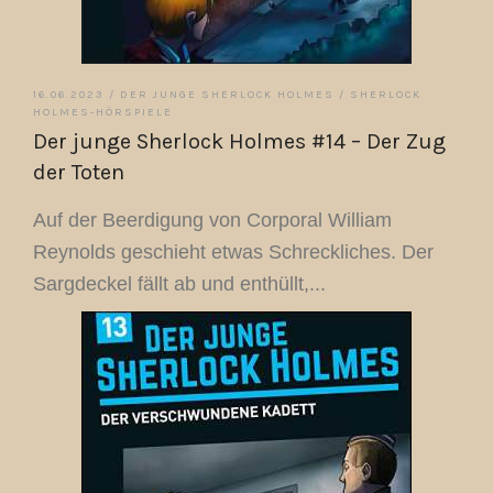
16.06.2023 /
DER JUNGE SHERLOCK HOLMES
/
SHERLOCK
HOLMES-HÖRSPIELE
Der junge Sherlock Holmes #14 – Der Zug
der Toten
Auf der Beerdigung von Corporal William
Reynolds geschieht etwas Schreckliches. Der
Sargdeckel fällt ab und enthüllt,...