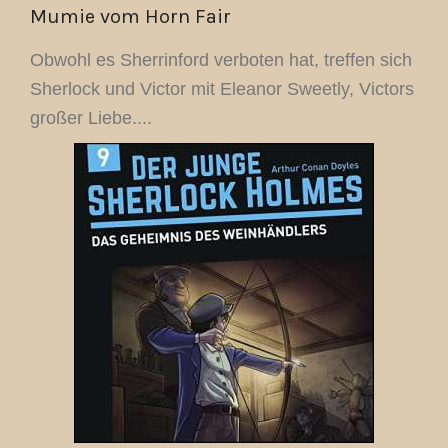
Mumie vom Horn Fair
Obwohl es Sherrinford verboten hat, treffen sich
Sherlock und Victor mit Eleanor Sweetly, Victors
großer Liebe....