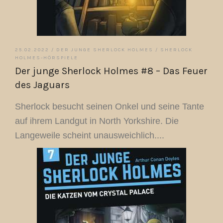
25.02.2022 /
DER JUNGE SHERLOCK HOLMES
/
SHERLOCK
HOLMES-HÖRSPIELE
Der junge Sherlock Holmes #8 – Das Feuer
des Jaguars
Sherlock besucht seinen Onkel und seine Tante
auf ihrem Landgut in North Yorkshire. Die
Langeweile scheint unausweichlich....