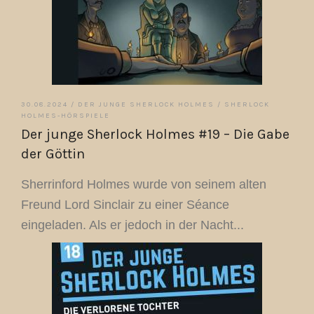
30.08.2024 /
DER JUNGE SHERLOCK HOLMES
/
SHERLOCK
HOLMES-HÖRSPIELE
Der junge Sherlock Holmes #19 – Die Gabe
der Göttin
Sherrinford Holmes wurde von seinem alten
Freund Lord Sinclair zu einer Séance
eingeladen. Als er jedoch in der Nacht...