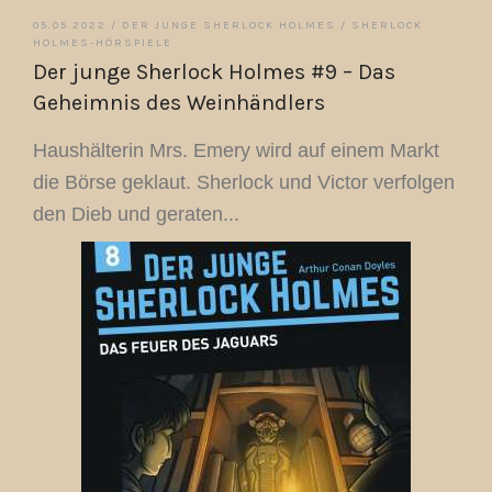
05.05.2022 /
DER JUNGE SHERLOCK HOLMES
/
SHERLOCK
HOLMES-HÖRSPIELE
Der junge Sherlock Holmes #9 – Das
Geheimnis des Weinhändlers
Haushälterin Mrs. Emery wird auf einem Markt
die Börse geklaut. Sherlock und Victor verfolgen
den Dieb und geraten...