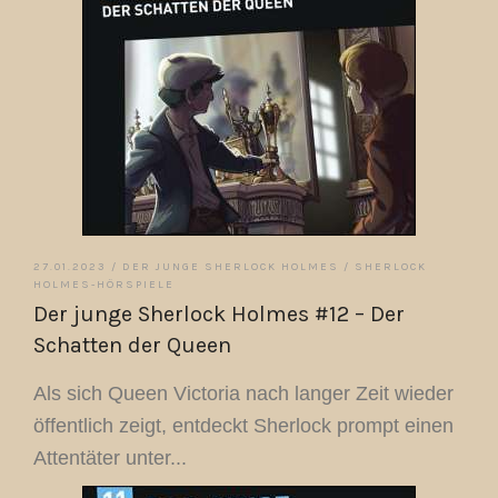
27.01.2023 /
DER JUNGE SHERLOCK HOLMES
/
SHERLOCK
HOLMES-HÖRSPIELE
Der junge Sherlock Holmes #12 – Der
Schatten der Queen
Als sich Queen Victoria nach langer Zeit wieder
öffentlich zeigt, entdeckt Sherlock prompt einen
Attentäter unter...