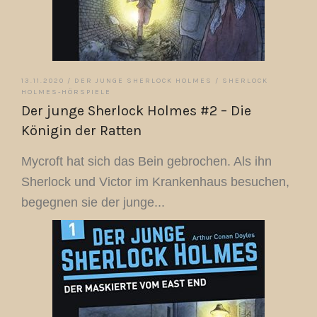
13.11.2020 /
DER JUNGE SHERLOCK HOLMES
/
SHERLOCK
HOLMES-HÖRSPIELE
Der junge Sherlock Holmes #2 – Die
Königin der Ratten
Mycroft hat sich das Bein gebrochen. Als ihn
Sherlock und Victor im Krankenhaus besuchen,
begegnen sie der junge...