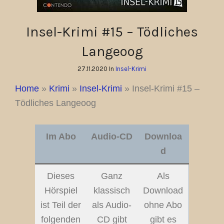
Insel-Krimi #15 – Tödliches
Langeoog
27.11.2020 In
Insel-Krimi
Home
»
Krimi
»
Insel-Krimi
»
Insel-Krimi #15 –
Tödliches Langeoog
Im Abo
Audio-CD
Downloa
d
Dieses
Ganz
Als
Hörspiel
klassisch
Download
ist Teil der
als Audio-
ohne Abo
folgenden
CD gibt
gibt es