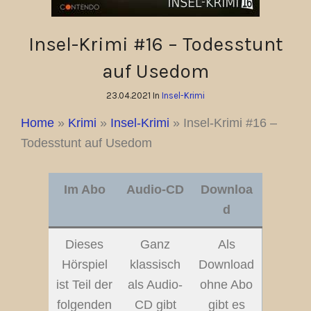
Insel-Krimi #16 – Todesstunt
auf Usedom
23.04.2021 In
Insel-Krimi
Home
»
Krimi
»
Insel-Krimi
»
Insel-Krimi #16 –
Todesstunt auf Usedom
Im Abo
Audio-CD
Downloa
d
Dieses
Ganz
Als
Hörspiel
klassisch
Download
ist Teil der
als Audio-
ohne Abo
folgenden
CD gibt
gibt es