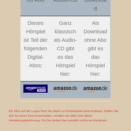
Im Abo
Audio-CD
Downloa
d
Dieses
Ganz
Als
Hörspiel
klassisch
Download
ist Teil der
als Audio-
ohne Abo
folgenden
CD gibt
gibt es
Digital-
es das
das
Abos:
Hörspiel
Hörspiel
hier:
hier:
Ein Klick auf die Logos führt Sie direkt zur Produktseite beim Anbieter. Sollten Sie
sich für einen Kauf entscheiden, erhalten wir dafür eine kleine
Vermittlungsbelohnung. Für Sie ändert das natürlich nichts am Kaufpreis