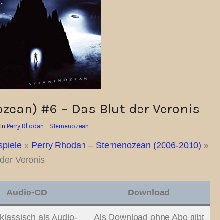
zean) #6 – Das Blut der Veronis
 In
Perry Rhodan - Sternenozean
spiele
»
Perry Rhodan – Sternenozean (2006-2010)
»
der Veronis
Audio-CD
Download
klassisch als Audio-
Als Download ohne Abo gibt