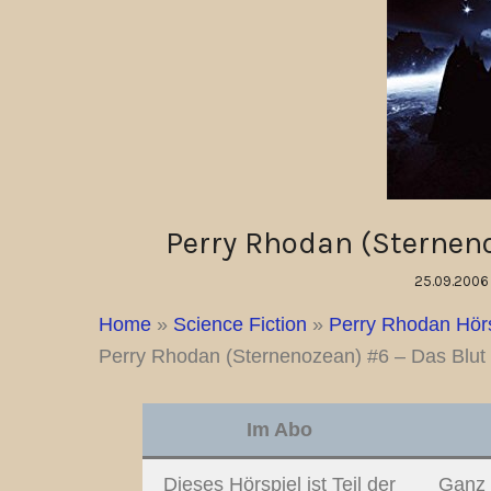
Perry Rhodan (Sterneno
25.09.2006
Home
»
Science Fiction
»
Perry Rhodan Hör
Perry Rhodan (Sternenozean) #6 – Das Blut 
Im Abo
Dieses Hörspiel ist Teil der
Ganz 