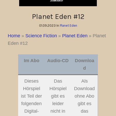
Planet Eden #12
01.09.2023 In
Planet Eden
Home
»
Science Fiction
»
Planet Eden
»
Planet
Eden #12
Im Abo
Audio-CD
Downloa
d
Dieses
Das
Als
Hörspiel
Hörspiel
Download
ist Teil der
gibt es
ohne Abo
folgenden
leider
gibt es
Digital-
nicht in
das