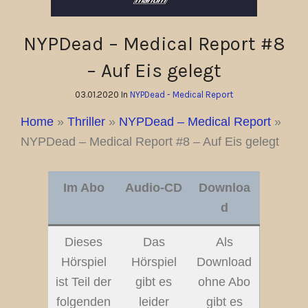
NYPDead – Medical Report #8
– Auf Eis gelegt
03.01.2020 In
NYPDead - Medical Report
Home
»
Thriller
»
NYPDead – Medical Report
»
NYPDead – Medical Report #8 – Auf Eis gelegt
Im Abo
Audio-CD
Downloa
d
Dieses
Das
Als
Hörspiel
Hörspiel
Download
ist Teil der
gibt es
ohne Abo
folgenden
leider
gibt es