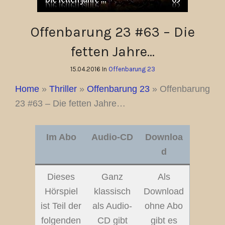
Offenbarung 23 #63 – Die
fetten Jahre…
15.04.2016 In
Offenbarung 23
Home
»
Thriller
»
Offenbarung 23
»
Offenbarung
23 #63 – Die fetten Jahre…
Im Abo
Audio-CD
Downloa
d
Dieses
Ganz
Als
Hörspiel
klassisch
Download
ist Teil der
als Audio-
ohne Abo
folgenden
CD gibt
gibt es