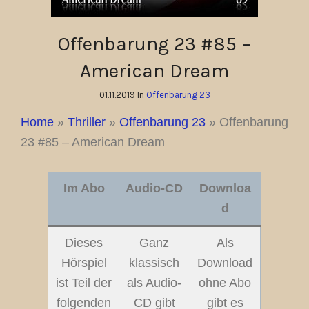
Offenbarung 23 #85 –
American Dream
01.11.2019 In
Offenbarung 23
Home
»
Thriller
»
Offenbarung 23
»
Offenbarung
23 #85 – American Dream
Im Abo
Audio-CD
Downloa
d
Dieses
Ganz
Als
Hörspiel
klassisch
Download
ist Teil der
als Audio-
ohne Abo
folgenden
CD gibt
gibt es